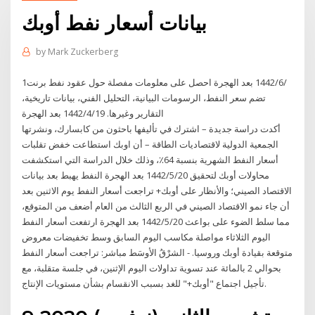
بيانات أسعار نفط أوبك
by
Mark Zuckerberg
1‏‏/6‏‏/1442 بعد الهجرة احصل على معلومات مفصلة حول عقود نفط برنت
تضم سعر النفط، الرسومات البيانية، التحليل الفني، بيانات تاريخية،
التقارير وغيرها. 19‏‏/4‏‏/1442 بعد الهجرة
أكدت دراسة جديدة – اشترك في تأليفها باحثون من كابسارك، ونشرتها
الجمعية الدولية لاقتصاديات الطاقة – أن اوبك استطاعت خفض تقلبات
أسعار النفط الشهرية بنسبة 64٪، وذلك خلال الدراسة التي استكشفت
محاولات أوبك لتحقيق 20‏‏/5‏‏/1442 بعد الهجرة النفط يهبط بعد بيانات
الاقتصاد الصيني؛ والأنظار على أوبك+ تراجعت أسعار النفط يوم الاثنين بعد
أن جاء نمو الاقتصاد الصيني في الربع الثالث من العام أضعف من المتوقع،
مما سلط الضوء على بواعث 20‏‏/5‏‏/1442 بعد الهجرة ارتفعت أسعار النفط
اليوم الثلاثاء مواصلة مكاسب اليوم السابق وسط تخفيضات معروض
متوقعة بقيادة أوبك وروسيا. - الشرْقُ الأوسَط مباشر: تراجعت أسعار النفط
بحوالي 2 بالمائة عند تسوية تداولات اليوم الإثنين، في جلسة متقلبة، مع
تأجيل اجتماع "أوبك+" للغد بسبب الانقسام بشأن مستويات الإنتاج.