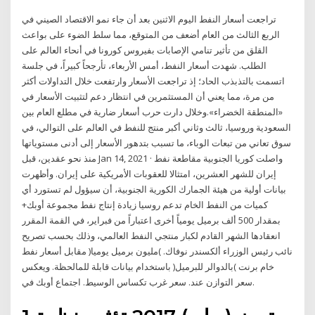
تراجعت أسعار النفط اليوم الاثنين بعد أن جاء نمو الاقتصاد الصيني في
الربع الثالث من العام أضعف من المتوقع، مما سلط الضوء على بواعث
القلق من تأثير تنامي الإصابات بفيروس كورونا في أنحاء العالم على
الطلب. شهدت أسعار النفط، أمس الأربعاء، تأرجحاً كبيراً، في جلسة
اتسمت بالتذبذب الحاد؛ إذ تراجعت الأسعار وارتفعت خلال التداولات أكثر
من مرة، مما يعني أن المستثمرين في انتظار دعم لتثبيت الأسعار في
«المنطقة الخضراء».وخلال دارت حرب أسعار ضارية في مطلع العام بين
السعودية وروسيا، ثالث وثاني أكبر منتج للنفط في العالم على التوالي، في
سوق تعاني من تبعات الوباء، ما تسبب بتدهور الأسعار إلى أدنى مستوياتها
منذ نحو عقدين، قبل Jan 14, 2021 · واصلت كوريا الجنوبية مقاطعة نفط
إيران للشهر العشرين، امتثالا للعقوبات الأمريكية على إيران. وأظهرت
بيانات أولية من هيئة الجمارك الكورية الجنوبية، أن سيؤول لم تستورد أي
كميات من النفط الخام تدعم روسيا زيادة إنتاج نفط مجموعة أوبك+
بمقدار 500 ألف برميل يومياً أخرى اعتباراً من فبراير، في القمة المقرر
انعقادها الشهر القادم لكبار منتجي النفط العالمي، وذلك بحسب تصريح
نائب رئيس الوزراء ألكسندر نوفاك. )مليون برميل يوميا( مقابل أسعار نفط
خام برنت )بالدوالر للبرميل( باستخدام بيانات قابلة للمالحظة. ويعكس
سعر التوازن عند. سعر غرب تكساس الوسيط. اجتماع أوبك في.