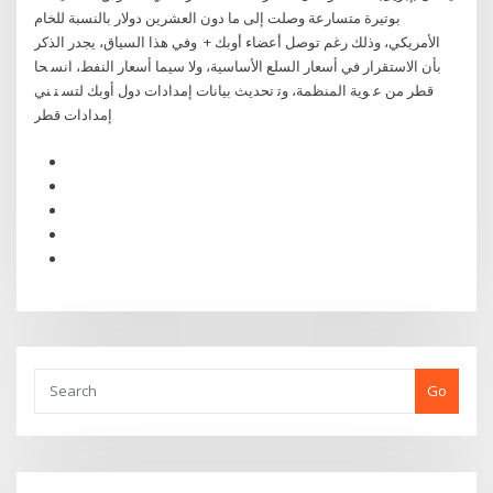
بوتيرة متسارعة وصلت إلى ما دون العشرين دولار بالنسبة للخام
الأمريكي، وذلك رغم توصل أعضاء أوبك + ﻭﻓﻲ ﻫﺬﺍ ﺍﻟﺴﻴﺎﻕ، ﻳﺠﺪﺭ ﺍﻟﺬﻛﺮ
ﺑﺄﻥ ﺍﻻﺳﺘﻘﺮﺍﺭ ﻓﻲ ﺃﺳﻌﺎﺭ ﺍﻟﺴﻠﻊ ﺍﻷﺳﺎﺳﻴﺔ، ﻭﻻ ﺳﻴﻤﺎ ﺃﺳﻌﺎﺭ ﺍﻟﻨﻔﻂ، ﺍﻧﺴ ﺤﺎ
ﻗﻄﺮ ﻣﻦ ﻋ ﻮﻳﺔ ﺍﻟﻤﻨﻈﻤﺔ، ﻭﺗ ﺗﺤﺪﻳﺚ ﺑﻴﺎﻧﺎﺕ ﺇﻣﺪﺍﺩﺍﺕ ﺩﻭﻝ ﺃﻭﺑﻚ ﻟﺘﺴ ﺘ ﻨﻲ
ﺇﻣﺪﺍﺩﺍﺕ ﻗﻄﺮ
Go