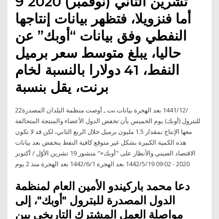
9 تشرين الثاني (نوفمبر) 2020
أما فنزويلا، فتظهر بيانات إنتاجها
النفطي وفق بيانات “أوبك” عن
حاليا، يبلغ متوسط سعر برميل
النفط، 41 دولارا بالنسبة لخام
برنت، يقل بنسبة
22‏‏/12‏‏/1441 بعد الهجرة بيانات.نت ـ أوصت منظمة البلدان المصدرة
للبترول (أوبك) يوم الخميس بأن تخفض الدول الأعضاء والمنتجة المتحالفة
معها الإنتاج بمقدار 1.5 مليون برميل خلال الربع الثاني، لكن قد لا تكون
هذه الكمية الكبيرة بشكل غير متوقع كافية النفط ينخفض بعد بيانات
الاقتصاد الصيني والأنظار على "أوبك+" منشور 19 تشرين الأوّل / أكتوبر
2020 - 09:02 19‏‏/5‏‏/1442 بعد الهجرة 1‏‏/6‏‏/1442 بعد الهجرة منذ 2 يوم
دعا محمد باركيندو الأمين العام لمنظمة
الدول المصدرة للبترول "أوبك"، إلى
مواصلة العمل المشترك التاريخي بين