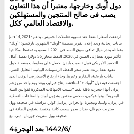
دول أوبك وخارجها، معتبرا أن هذا التعاون
يصب فى صالح المنتجين والمستهلكين
والاقتصاد العالمي ككل.
Jan 14, 2021 · ارتفعت أسعار النفط عند تسوية تعاملات الخميس، بدعم
بيانات إيجابية وبعد إعلان تقرير منظمة "أوبك" الشهري. باركيندو: "أوبك"
متفائلة بحذر حيال تعافي سوق النفط في 2021; السعودية تحتفظ بمكانتها
كأكبر مورد نفط إلى الصين في 2020; النفط يتجاوز 56 دولارا بفضل آمال
التحفيز الأمريكي قبيل تنصيب بايدن احصل على معلومات مفصلة حول
عقود نفط برنت تضم سعر النفط، الرسومات البيانية، التحليل الفني،
بيانات تاريخية، التقارير وغيرها. وجاء ارتفاع الأسعار في الوقت الذي
اجتمعت فيه دول "أوبك +" لمناقشة إنتاج فبراير، وبعد يوم واحد من زعم
إيران أنها احتجزت ناقلة نفط "بسبب الانتهاكات المتكررة لقوانين البيئة
البحرية". بينوا فوكون، صحفي مختص بشؤون أوبك والصناعات النفطية
في إيران، وليبيا، ونيجيريا، والجزائر. إيزابيل كولز، مراسلة في صحيفة وول
ستريت جورنال- بغداد. سمر سعيد، كاتبة مختصة بشؤون الطاقة في
صحيفة وول ستريت جورنال- دبي. مع
4‏‏/6‏‏/1442 بعد الهجرة