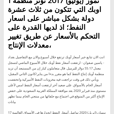
1 تموز (يوليو) 2017 تؤثر منظمة
اوبك التي تتكون من ثلاث عشرة
دولة بشكل مباشر على اسعار
النفط؛ اذ لديها القدرة على
التحكم بالأسعار عن طريق تغيير
معدلات الإنتاج،
انت الان تتابع خبر أسعار أوبك ترتفع خلال أسبوع والان مع التفاصيل بغداد
- ياسين صفوان - ارتفعت أسعار نفط أوبك خلال الأسبوع الماضي لتسجل
معدل 55.17 دولار للبرميل. قال متعاملون كبار إن من المستبعد أن تزيد
منظمة أوبك إنتاج النفط كما هو مقرر بدءا من يناير/كانون الثاني المقبل،
ويأتي ذلك في وقت تراجعت فيه مخزونات النفط الأميركية وانخفضت
أسعار الخام بالأسواق. على صعيد آخر ارتفعت أسعار النفط امس لأعلى
مستوى منذ فبراير 2020 بعد موافقة المملكة العربية السعودية على خفض
الإنتاج أكثر من المتوقع في اجتماع مع حلفائها من منتجي الخام بينما تظهر
بيانات
17 نيسان (إبريل) 2020 تواصل أسعار النفط انحدارها في الأسواق العالمية